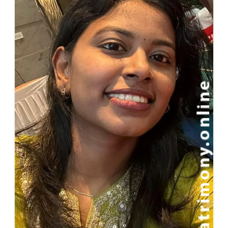
R. Amritha
User Id:
24M00515
8 Veedu,Thavalaiyaar,India