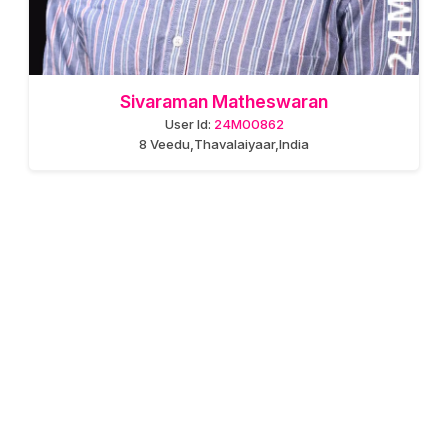
Thirumalai Abishek
User Id:
24M00859
8 Veedu,Koragayar,India